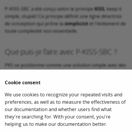
P-KISS-SBC a été conçu selon le principe
KISS
, keep it
simple, stupid ! Ce principe définit une ligne directrice
de conception qui prône la
simplicité
et l'évitement de
toute complexité non essentielle.
Que puis-je faire avec P-KISS-SBC ?
PKS se positionne comme une solution simple avec des
fonctionnalités limitées. Son objectif est de répondre
au besoin d'interconnecter un ou plusieurs trunks SIP
Cookie consent
d'opérateurs à un ou plusieurs IPBX.
We use cookies to recognize your repeated visits and
2024-03-08
Mathias WOLFF
preferences, as well as to measure the effectiveness of
our documentation and whether users find what
they're searching for. With your consent, you're
Suivant
helping us to make our documentation better.
Philosophie