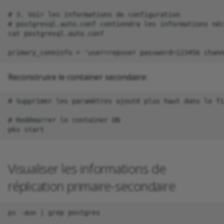
# 3. Voir les informations de configuration

# postgresql.auto.conf contiendra les informations néc
cat postgresql.auto.conf

Reconstruire le container secondaire:
# Supprimer les paramètres ajouté plus haut dans le fi
# Redémarrer le container DB

Visualiser les informations de
réplication primaire-secondaire
ps -aux | grep postgres
