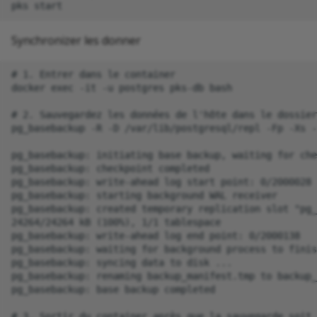
Synchronizer les donner
# 1. Entrer dans le container

docker exec -it -u postgres pks-db bash

# 2. Sauvegardez les données de l'hôte dans le dossier
pg_basebackup -R -D /var/lib/postgresql/repl -Fp -Xs -
pg_basebackup: initiating base backup, waiting for che
pg_basebackup: checkpoint completed

pg_basebackup: write-ahead log start point: 0/2000028 
pg_basebackup: starting background WAL receiver

pg_basebackup: created temporary replication slot "pg_
24264/24264 kB (100%), 1/1 tablespace

pg_basebackup: write-ahead log end point: 0/2000138

pg_basebackup: waiting for background process to finis
pg_basebackup: syncing data to disk ...

pg_basebackup: renaming backup_manifest.tmp to backup_
pg_basebackup: base backup completed

# 3. Sortir du container après que la sauvegarde soit 