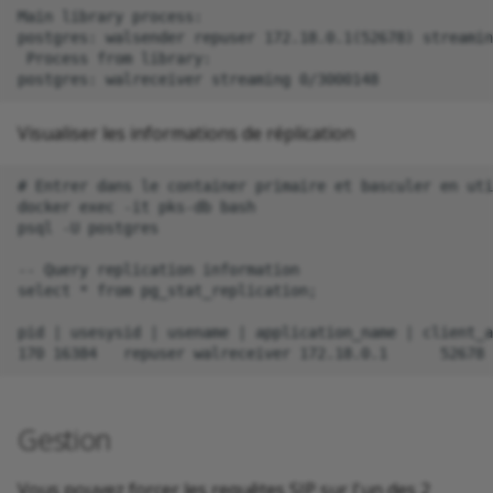
Main library process:

postgres: walsender repuser 172.18.0.1(52678) streamin
 Process from library:

Visualiser les informations de réplication
# Entrer dans le container primaire et basculer en uti
docker exec -it pks-db bash

psql -U postgres

-- Query replication information

select * from pg_stat_replication;

pid | usesysid | usename | application_name | client_a
Gestion
Vous pouvez forcer les requêtes SIP sur l'un des 2