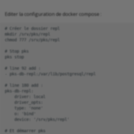
Editer la configuration de docker compose :
# Créer le dossier repl 

mkdir /srv/pks/repl

chmod 777 /srv/pks/repl

# Stop pks

pks stop

# line 92 add :

- pks-db-repl:/var/lib/postgresql/repl

# line 180 add :

pks-db-repl:

    driver: local

    driver_opts:

    type: 'none'

    o: 'bind'

    device: '/srv/pks/repl'

# Et démarrer pks
