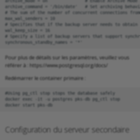
archive_mode = on               # Enable Archive Mode

archive_command = '/bin/date'   # Set archiving behavi
# The sum of the number of concurrent connections from
max_wal_senders = 10            

# Specifies that if the backup server needs to obtain 
wal_keep_size = 16      

# Specify a list of backup servers that support synchr
Pour plus de détails sur les paramètres, veuillez vous
référer à : https://www.postgresql.org/docs/
Redémarrer le container primaire :
#Using pg_ctl stop stops the database safely

docker exec -it -u postgres pks-db pg_ctl stop

Configuration du serveur secondaire