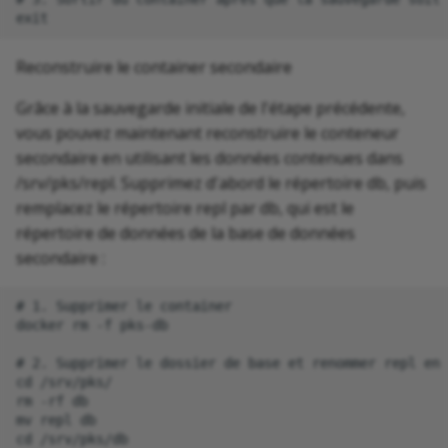
Reconstruire le container secondaire
Grâce à la sauvegarde initiale de l'étape précédente,
vous pouvez maintenant reconstruire le conteneur
secondaire en utilisant les données contenues dans
/srv/pks/repl. Supprimez d'abord le répertoire db, puis
remplacez le répertoire repl par db, qui est le
répertoire de données de la base de données
secondaire :
# 1. Supprimer le container

docker rm -f pks-db

# 2. Supprimer le dossier de base et renommer repl en 
cd /srv/pks/

rm -rf db

mv repl db

cd /srv/pks/db
