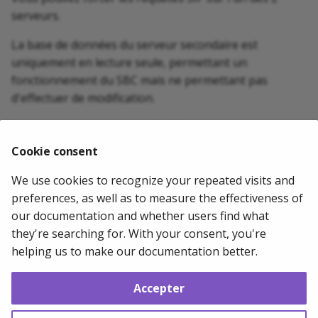
serveurs.
La base de données du serveur secondaire est
uniquement en lecture seule, permettant un
fonctionnement du SBC mais ne permettant pas
d'effectuer de modification.
Si vous voulez forcer le trafic SIP sur un serveur, il
suffit d'éteindre le container du proxy SIP :
docker
Cookie consent
start pks-sip
We use cookies to recognize your repeated visits and
2024-07-03
Mathias WOLFF
preferences, as well as to measure the effectiveness of
our documentation and whether users find what
they're searching for. With your consent, you're
Suivant
helping us to make our documentation better.
Sauvegarde et Restauration
Accepter
Copyright © 2011 - 2026 Mathias WOLFF --
Change cookie settings