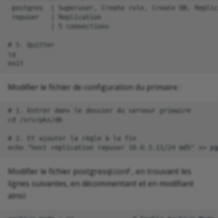
 postgres  | Superuser, Create role, Create DB, Replic
 repuser   | Replication                              
           | 5 connections                            
# 5. Quitter

\q

Modifier le fichier de configuration du primaire :
# 1. Entrer dans le dossier du serveur primaire 

cd /srv/pks/db

# 2. Et ajouter la règle à la fin

Modifier le fichier postgresql.conf , en trouvant les
lignes suivantes, en décommentant et en modifiant
ainsi: